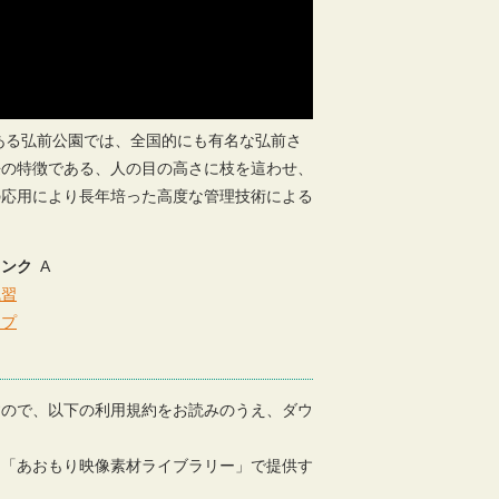
城のある弘前公園では、全国的にも有名な弘前さ
桜の特徴である、人の目の高さに枝を這わせ、
の応用により長年培った高度な管理技術による
ランク
A
風習
ップ
すので、以下の利用規約をお読みのうえ、ダウ
、「あおもり映像素材ライブラリー」で提供す