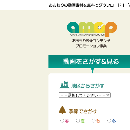
春
夏
秋
冬