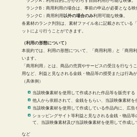
ランクA：利用目的にかかわらず自由利用が可能な映像。
ランクB：商用利用の場合は、事前の申込が必要となる映
ランクC：商用利用
以外の場合のみ
利用可能な映像。
各素材のランク判別は、素材ファイル名に記載されている
ットにより行うことができます。
（利用の形態について）
本規約では、利用の形態について、「商用利用」と「商用
います。
「商用利用」とは、商品の売買やサービスの受注を行なう
用など、利益と見なされる金銭・物品等の授受または行為
（具体例）
当該映像素材を使用して作成された作品等を販売する
他人から依頼されて、金銭をもらい、当該映像素材を
当該映像素材を使用して作成している作品内に、広告
ショッピングサイト等利益と見なされる金銭・物品等
て、当該映像素材及び当該映像素材を使用して作成し
など