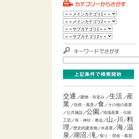
交通
生活
産
／
建物・街並み
／
／
業
食
／
自然・風景
／
／
その他の産業
公園
／
公共施設
／
／
地場産業・伝統
山
川
料
工芸
／
寺・神社・教会
／
／
／
理
海
温
／
歴史的建造物
／
水産業
／
／
泉
湖沼
滝
／
／
／
祭り・習俗・風習