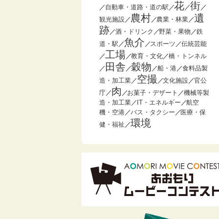
花
街
／
自動車・道路・道の駅
／
／
／
農村
遺
観光施設
／
／
農業・林業
／
跡
／
酒・ドリンク
／
野菜・果物
／
鉄
魚介
道・駅
／
／
スポーツ
／
伝統芸能
工場
／
／
教育・文化
／
橋・トンネル
田舎
穀物
／
／
／
船・港
／
食料品製
空撮
造・加工業
／
／
文化施設
／
官公
肉
庁
／
／
お菓子・デザート
／
機械等製
造・加工業
／
IT・エネルギー
／
航空
機・空港
／
バス・タクシー
／
医療・保
環境
健・福祉
／