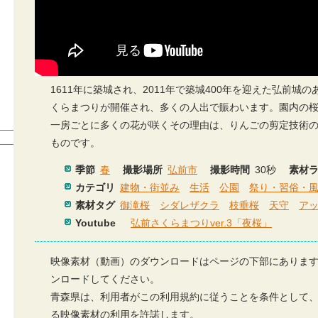
1611年に築城され、2011年で築城400年を迎えた弘前
くらまつりが開催され、多くの人出で賑わいます。園内の
一房ごとに多くの花が咲くその理由は、りんごの剪定技術
ものです。
季節
春
撮影場所
弘前市
撮影時間
30秒
素材
カテゴリ
建物・街並み
生活
公園
祭り・習俗・
素材タグ
御滝桜
シダレザクラ
枝垂桜
天守
ア
Youtube
弘前さくらまつりver.3「夜桜」
映像素材（動画）のダウンロードはページの下部にありま
ンロードしてください。
青森県は、利用者がこの利用規約に従うことを条件として
る映像素材の利用を許諾します。