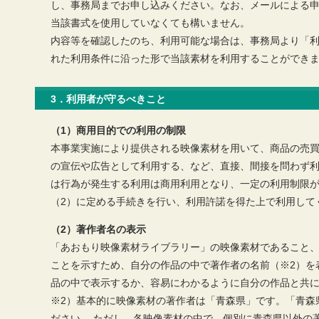
し、事務局までお申し込みください。なお、メールによる
当該書式を使用していなくても構いません。
内容等を確認したのち、利用可能な場合は、事務局より「
れた利用条件に沿った形で当該素材を利用することができ
3．利用者が守るべきこと
（1）商用目的での利用の制限
本事業実施により提供される映像素材を用いて、商品の売
の宣伝や広告として利用する、など、直接、間接を問わず
は行為が発生する利用は商用利用となり、一定の利用制限が
（2）に定める手続きを行い、利用許諾を得た上で利用して
（2）著作者名の表示
「あおもり映像素材ライブラリー」の映像素材であること
ことを示すため、自分の作品の中で著作者の名前（※2）を
品の中で表示するか、容易にわかるように自分の作品と共に
※2）基本的に映像素材の著作者は「青森県」です。「青森県」又は「
ださい。 ただし、各映像素材の中で、個別に青森県以外の