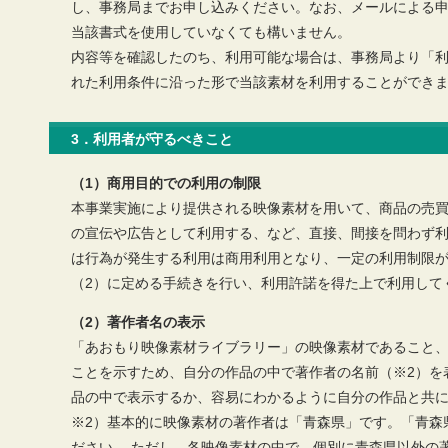
し、事務局までお申し込みください。なお、メールによる
当該書式を使用していなくても構いません。
内容等を確認したのち、利用可能な場合は、事務局より「
れた利用条件に沿った形で当該素材を利用することができ
3．利用者が守るべきこと
（1）商用目的での利用の制限
本事業実施により提供される映像素材を用いて、商品の売
の宣伝や広告として利用する、など、直接、間接を問わず
は行為が発生する利用は商用利用となり、一定の利用制限が
（2）に定める手続きを行い、利用許諾を得た上で利用して
（2）著作者名の表示
「あおもり映像素材ライブラリー」の映像素材であること
ことを示すため、自分の作品の中で著作者の名前（※2）を
品の中で表示するか、容易にわかるように自分の作品と共に
※2）基本的に映像素材の著作者は「青森県」です。「青森県」又は「
ださい。 ただし、各映像素材の中で、個別に青森県以外の