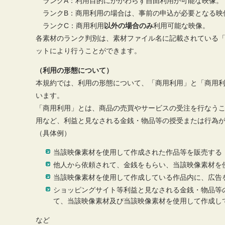
ランクA：利用目的にかかわらず自由利用が可能な映像。
ランクB：商用利用の場合は、事前の申込が必要となる映
ランクC：商用利用
以外の場合のみ
利用可能な映像。
各素材のランク判別は、素材ファイル名に記載されている
ットにより行うことができます。
（利用の形態について）
本規約では、利用の形態について、「商用利用」と「商用
います。
「商用利用」とは、商品の売買やサービスの受注を行なう
用など、利益と見なされる金銭・物品等の授受または行為
（具体例）
当該映像素材を使用して作成された作品等を販売する
他人から依頼されて、金銭をもらい、当該映像素材を
当該映像素材を使用して作成している作品内に、広告
ショッピングサイト等利益と見なされる金銭・物品等
て、当該映像素材及び当該映像素材を使用して作成し
など