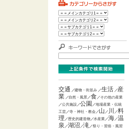
交通
生活
産
／
建物・街並み
／
／
業
食
／
自然・風景
／
／
その他の産業
公園
／
公共施設
／
／
地場産業・伝統
山
川
料
工芸
／
寺・神社・教会
／
／
／
理
海
温
／
歴史的建造物
／
水産業
／
／
泉
湖沼
滝
／
／
／
祭り・習俗・風習