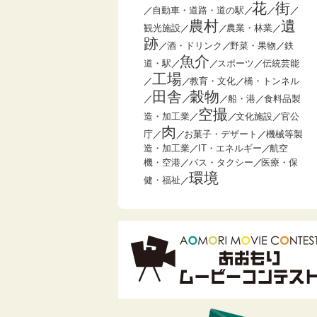
花
街
／
自動車・道路・道の駅
／
／
／
農村
遺
観光施設
／
／
農業・林業
／
跡
／
酒・ドリンク
／
野菜・果物
／
鉄
魚介
道・駅
／
／
スポーツ
／
伝統芸能
工場
／
／
教育・文化
／
橋・トンネル
田舎
穀物
／
／
／
船・港
／
食料品製
空撮
造・加工業
／
／
文化施設
／
官公
肉
庁
／
／
お菓子・デザート
／
機械等製
造・加工業
／
IT・エネルギー
／
航空
機・空港
／
バス・タクシー
／
医療・保
環境
健・福祉
／