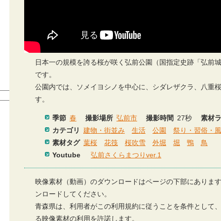
日本一の規模を誇る桜が咲く弘前公園（国指定史跡「弘前
です。
公園内では、ソメイヨシノを中心に、シダレザクラ、八重桜な
す。
季節
春
撮影場所
弘前市
撮影時間
27秒
素材
カテゴリ
建物・街並み
生活
公園
祭り・習俗・
素材タグ
葉桜
花筏
桜吹雪
外堀
堀
鴨
鳥
Youtube
弘前さくらまつりver.1
映像素材（動画）のダウンロードはページの下部にありま
ンロードしてください。
青森県は、利用者がこの利用規約に従うことを条件として
る映像素材の利用を許諾します。