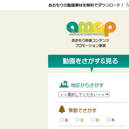
春
夏
秋
冬