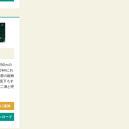
）
250ｍの
方kmにわ
沼群の総称
見下ろす
十二湖と呼
に追加
ンロード