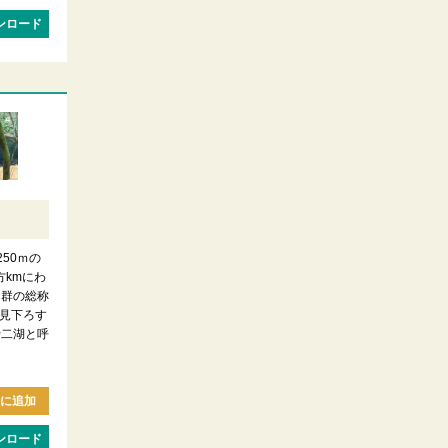
ンロード
）
250ｍの
方kmにわ
沼群の総称
見下ろす
十二湖と呼
に追加
ンロード