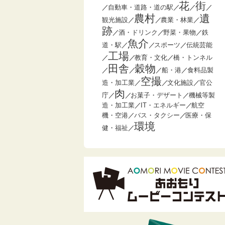
花
街
／
自動車・道路・道の駅
／
／
／
農村
遺
観光施設
／
／
農業・林業
／
跡
／
酒・ドリンク
／
野菜・果物
／
鉄
魚介
道・駅
／
／
スポーツ
／
伝統芸能
工場
／
／
教育・文化
／
橋・トンネル
田舎
穀物
／
／
／
船・港
／
食料品製
空撮
造・加工業
／
／
文化施設
／
官公
肉
庁
／
／
お菓子・デザート
／
機械等製
造・加工業
／
IT・エネルギー
／
航空
機・空港
／
バス・タクシー
／
医療・保
環境
健・福祉
／