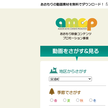
春
夏
秋
冬