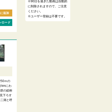
※90日を過ぎた動画は自動的
に削除されますので、ご注意
ください。
に追加
※ユーザー登録は不要です。
ンロード
）
250ｍの
方kmにわ
沼群の総称
見下ろす
十二湖と呼