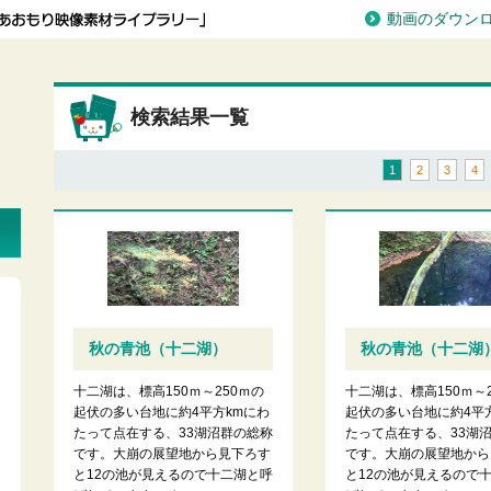
動画のダウン
検索結果一覧
1
2
3
4
秋の青池（十二湖）
秋の青池（十二湖
十二湖は、標高150ｍ～250ｍの
十二湖は、標高150ｍ～
起伏の多い台地に約4平方kmにわ
起伏の多い台地に約4平
たって点在する、33湖沼群の総称
たって点在する、33湖
です。大崩の展望地から見下ろす
です。大崩の展望地から
と12の池が見えるので十二湖と呼
と12の池が見えるので