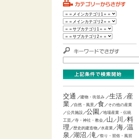
交通
生活
産
／
建物・街並み
／
／
業
食
／
自然・風景
／
／
その他の産業
公園
／
公共施設
／
／
地場産業・伝統
山
川
料
工芸
／
寺・神社・教会
／
／
／
理
海
温
／
歴史的建造物
／
水産業
／
／
泉
湖沼
滝
／
／
／
祭り・習俗・風習