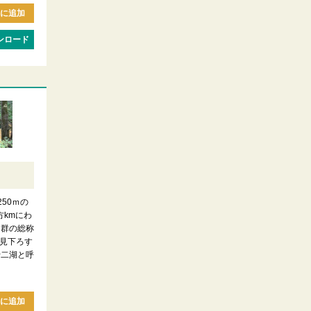
に追加
ンロード
）
250ｍの
方kmにわ
沼群の総称
見下ろす
十二湖と呼
に追加