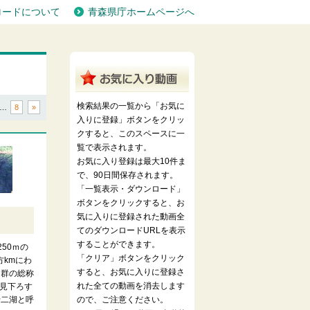
ロードについて
青森県庁ホームページへ
検索結果の一覧から「お気に
…
8
»
入りに登録」ボタンをクリッ
クすると、このスペースに一
覧で表示されます。
お気に入り登録は最大10件ま
で、90日間保存されます。
「一覧表示・ダウンロード」
ボタンをクリックすると、お
気に入りに登録された動画全
）
てのダウンロードURLを表示
することができます。
250ｍの
「クリア」ボタンをクリック
方kmにわ
すると、お気に入りに登録さ
沼群の総称
れた全ての動画を消去します
見下ろす
十二湖と呼
ので、ご注意ください。