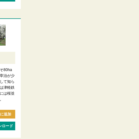
80ha
宰治が少
して知ら
は津軽鉄
には桜並
。
に追加
ンロード