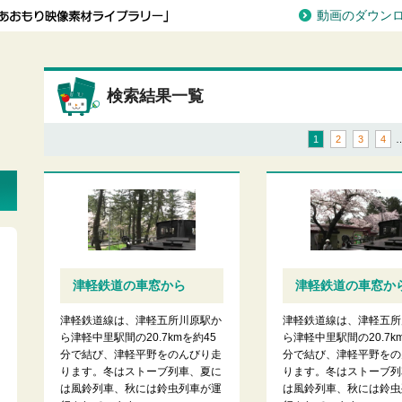
動画のダウン
検索結果一覧
1
2
3
4
津軽鉄道の車窓から
津軽鉄道の車窓か
津軽鉄道線は、津軽五所川原駅か
津軽鉄道線は、津軽五所
ら津軽中里駅間の20.7kmを約45
ら津軽中里駅間の20.7k
分で結び、津軽平野をのんびり走
分で結び、津軽平野をの
ります。冬はストーブ列車、夏に
ります。冬はストーブ列
は風鈴列車、秋には鈴虫列車が運
は風鈴列車、秋には鈴虫