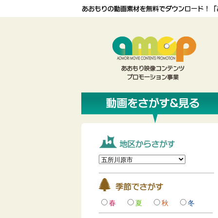
春
夏
秋
冬