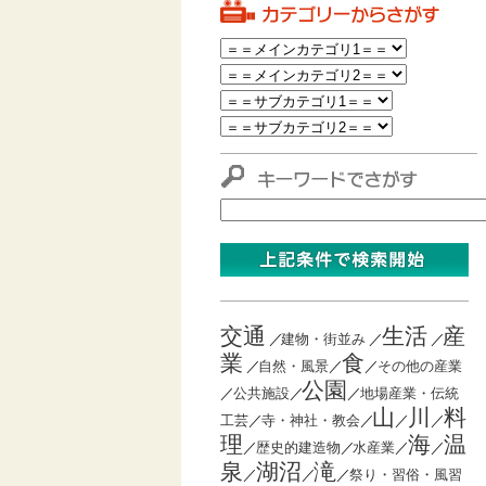
交通
生活
産
／
建物・街並み
／
／
業
食
／
自然・風景
／
／
その他の産業
公園
／
公共施設
／
／
地場産業・伝統
山
川
料
工芸
／
寺・神社・教会
／
／
／
理
海
温
／
歴史的建造物
／
水産業
／
／
泉
湖沼
滝
／
／
／
祭り・習俗・風習