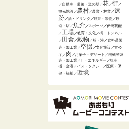
花
街
／
自動車・道路・道の駅
／
／
／
農村
遺
観光施設
／
／
農業・林業
／
跡
／
酒・ドリンク
／
野菜・果物
／
鉄
魚介
道・駅
／
／
スポーツ
／
伝統芸能
工場
／
／
教育・文化
／
橋・トンネル
田舎
穀物
／
／
／
船・港
／
食料品製
空撮
造・加工業
／
／
文化施設
／
官公
肉
庁
／
／
お菓子・デザート
／
機械等製
造・加工業
／
IT・エネルギー
／
航空
機・空港
／
バス・タクシー
／
医療・保
環境
健・福祉
／