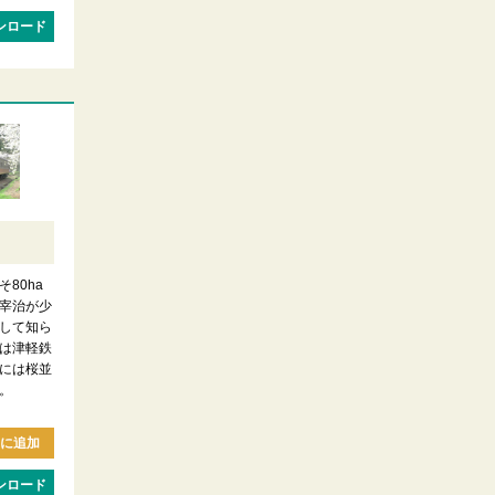
ンロード
80ha
宰治が少
して知ら
は津軽鉄
には桜並
。
に追加
ンロード