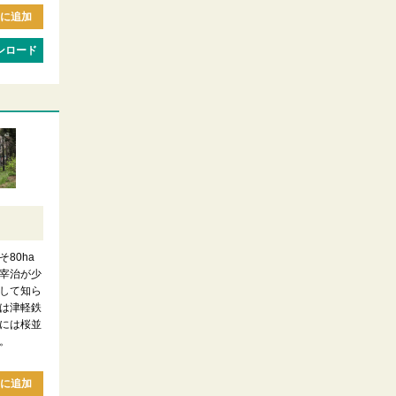
に追加
ンロード
80ha
宰治が少
して知ら
は津軽鉄
には桜並
。
に追加