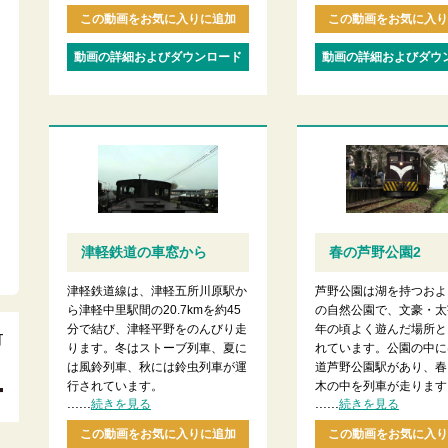
この動画をお気に入りに追加
この動画をお気に入り
動画の詳細およびダウンロード
動画の詳細およびダウ
津軽鉄道の車窓から
春の芦野公園2
津軽鉄道線は、津軽五所川原駅か
芦野公園は湖を持つおよそ
ら津軽中里駅間の20.7kmを約45
の自然公園で、文豪・太
分で結び、津軽平野をのんびり走
年の頃よく遊んだ場所と
ります。冬はストーブ列車、夏に
れています。公園の中に
は風鈴列車、秋には鈴虫列車が運
道芦野公園駅があり、春
行されています。
木の中を列車が走ります
......
......
続きを見る
続きを見る
この動画をお気に入りに追加
この動画をお気に入り