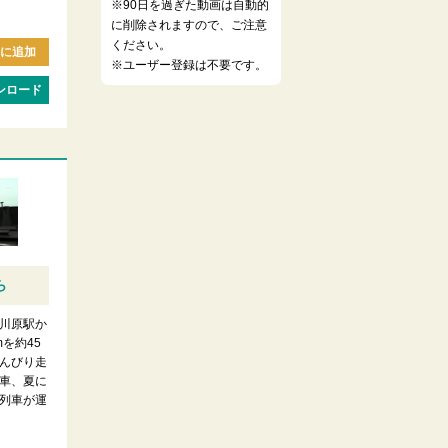
※90日を過ぎた動画は自動的
に削除されますので、ご注意
ください。
に追加
※ユーザー登録は不要です。
ンロード
ら
川原駅か
mを約45
んびり走
車、夏に
列車が運